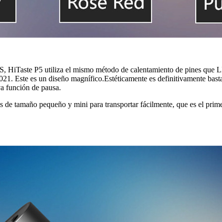
, HiTaste P5 utiliza el mismo método de calentamiento de pines que LIL
1. Este es un diseño magnífico.Estéticamente es definitivamente bastan
va función de pausa.
les de tamaño pequeño y mini para transportar fácilmente, que es el pr