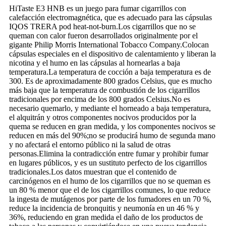
HiTaste E3 HNB es un juego para fumar cigarrillos con
calefacción electromagnética, que es adecuado para las cápsulas
IQOS TRERA pod heat-not-burn.Los cigarrillos que no se
queman con calor fueron desarrollados originalmente por el
gigante Philip Morris International Tobacco Company.Colocan
cápsulas especiales en el dispositivo de calentamiento y liberan la
nicotina y el humo en las cápsulas al hornearlas a baja
temperatura.La temperatura de cocción a baja temperatura es de
300. Es de aproximadamente 800 grados Celsius, que es mucho
más baja que la temperatura de combustión de los cigarrillos
tradicionales por encima de los 800 grados Celsius.No es
necesario quemarlo, y mediante el horneado a baja temperatura,
el alquitrán y otros componentes nocivos producidos por la
quema se reducen en gran medida, y los componentes nocivos se
reducen en más del 90%;no se producirá humo de segunda mano
y no afectará el entorno público ni la salud de otras
personas.Elimina la contradicción entre fumar y prohibir fumar
en lugares públicos, y es un sustituto perfecto de los cigarrillos
tradicionales.Los datos muestran que el contenido de
carcinógenos en el humo de los cigarrillos que no se queman es
un 80 % menor que el de los cigarrillos comunes, lo que reduce
la ingesta de mutágenos por parte de los fumadores en un 70 %,
reduce la incidencia de bronquitis y neumonía en un 46 % y
36%, reduciendo en gran medida el daño de los productos de