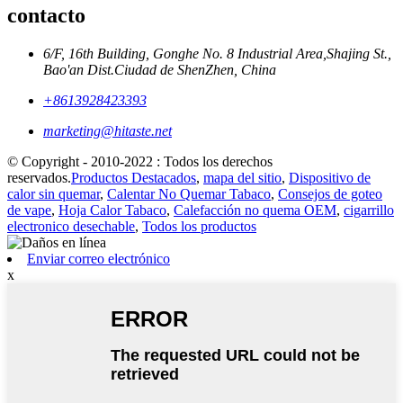
contacto
6/F, 16th Building, Gonghe No. 8 Industrial Area,Shajing St.,
Bao'an Dist.Ciudad de ShenZhen, China
+8613928423393
marketing@hitaste.net
© Copyright - 2010-2022 : Todos los derechos
reservados.
Productos Destacados
,
mapa del sitio
,
Dispositivo de
calor sin quemar
,
Calentar No Quemar Tabaco
,
Consejos de goteo
de vape
,
Hoja Calor Tabaco
,
Calefacción no quema OEM
,
cigarrillo
electronico desechable
,
Todos los productos
Enviar correo electrónico
x