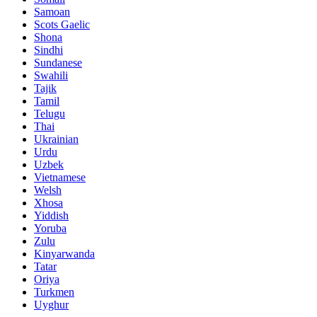
Samoan
Scots Gaelic
Shona
Sindhi
Sundanese
Swahili
Tajik
Tamil
Telugu
Thai
Ukrainian
Urdu
Uzbek
Vietnamese
Welsh
Xhosa
Yiddish
Yoruba
Zulu
Kinyarwanda
Tatar
Oriya
Turkmen
Uyghur