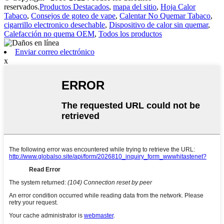
reservados.
Productos Destacados
,
mapa del sitio
,
Hoja Calor
Tabaco
,
Consejos de goteo de vape
,
Calentar No Quemar Tabaco
,
cigarrillo electronico desechable
,
Dispositivo de calor sin quemar
,
Calefacción no quema OEM
,
Todos los productos
Enviar correo electrónico
x