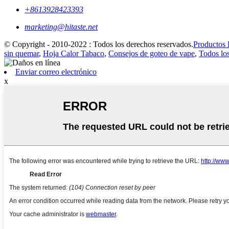
+8613928423393
marketing@hitaste.net
© Copyright - 2010-2022 : Todos los derechos reservados.
Productos 
sin quemar
,
Hoja Calor Tabaco
,
Consejos de goteo de vape
,
Todos lo
Enviar correo electrónico
x