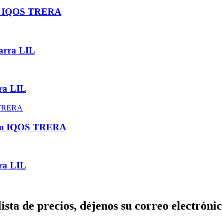
ivo IQOS TRERA
arra LIL
ra LIL
tivo IQOS TRERA
ra LIL
lista de precios, déjenos su correo electrón