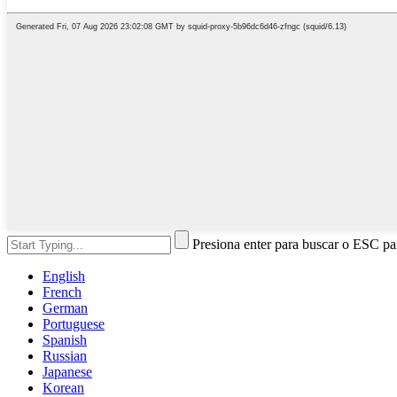
Presiona enter para buscar o ESC par
English
French
German
Portuguese
Spanish
Russian
Japanese
Korean