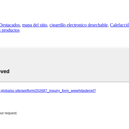
Destacados
,
mapa del sitio
,
cigarrillo electronico desechable
,
Calefacc
s productos