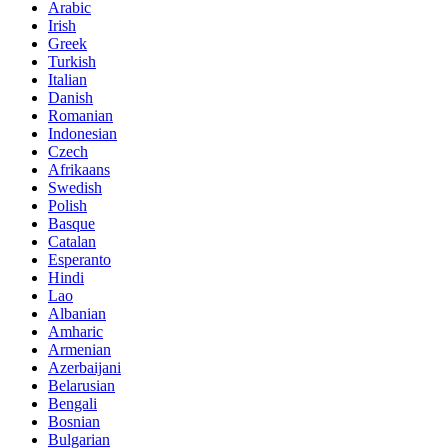
Arabic
Irish
Greek
Turkish
Italian
Danish
Romanian
Indonesian
Czech
Afrikaans
Swedish
Polish
Basque
Catalan
Esperanto
Hindi
Lao
Albanian
Amharic
Armenian
Azerbaijani
Belarusian
Bengali
Bosnian
Bulgarian